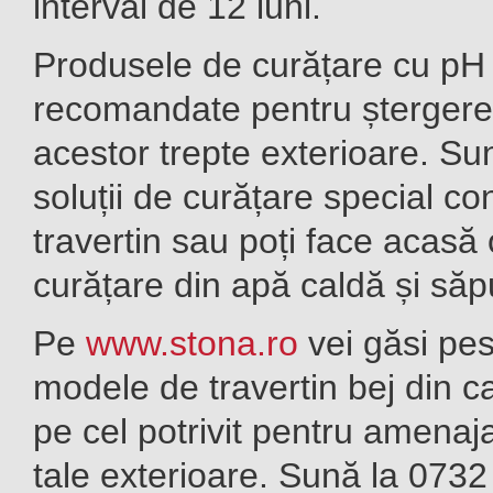
interval de 12 luni.
Produsele de curățare cu pH 
recomandate pentru ștergere
acestor trepte exterioare. Sun
soluții de curățare special c
travertin sau poți face acasă 
curățare din apă caldă și săpu
Pe
www.stona.ro
vei găsi pe
modele de travertin bej din ca
pe cel potrivit pentru amena
tale exterioar
e. Sună la 0732