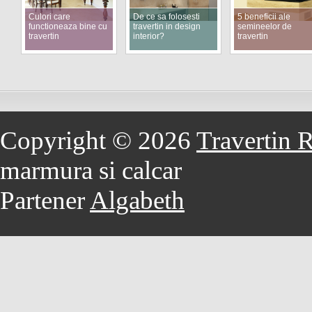
Culori care
De ce sa folosesti
5 beneficii ale
functioneaza bine cu
travertin in design
semineelor de
travertin
interior?
travertin
Copyright © 2026
Travertin 
marmura si calcar
Partener
Algabeth