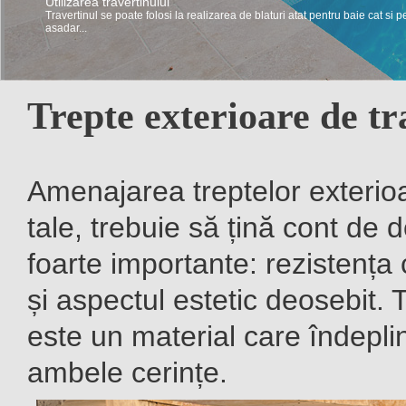
Utilizarea travertinului
Travertin – Intretinere si curatare
Travertinul se poate folosi la realizarea de blaturi atat pentru baie cat si p
Pentru a-si pastra luminozitatea si nuanta de la inceput travertinul trebuie i
asadar...
Trepte exterioare de tr
Amenajarea treptelor exterioa
tale, trebuie să țină cont de 
foarte importante: rezistența 
și aspect
ul
estetic deosebit. T
este un material care îndepl
ambele cerințe.