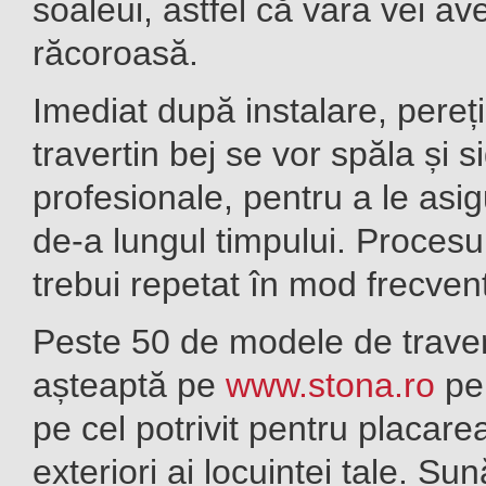
soaleui, astfel că vara vei av
răcoroasă.
Imediat după instalare, pereții
travertin bej se vor spăla și 
profesionale, pentru a le asig
de-a lungul timpului. Procesul
trebui repetat în mod frecven
Peste 50 de modele de travert
așteaptă pe
www.stona.ro
pen
pe cel potrivit pentru placarea
exteriori ai locuinței tale. S