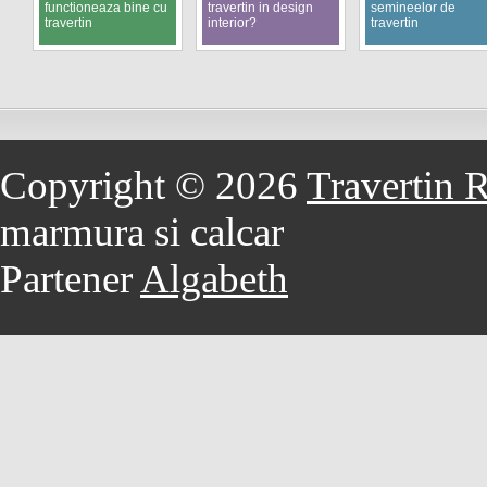
functioneaza bine cu
travertin in design
semineelor de
travertin
interior?
travertin
Copyright © 2026
Travertin 
marmura si calcar
Partener
Algabeth