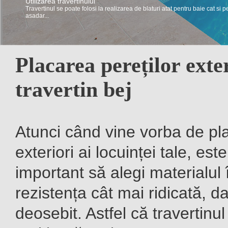
Utilizarea travertinului
Travertin – Intretinere si curatare
Travertinul se poate folosi la realizarea de blaturi atat pentru baie cat si p
Pentru a-si pastra luminozitatea si nuanta de la inceput travertinul trebuie i
asadar...
Placarea pereților exte
travertin bej
Atunci când vine vorba de pla
exteriori ai locuinței tale, est
important să alegi materialul 
rezistența cât mai ridicată, d
deosebit. Astfel că travertinul