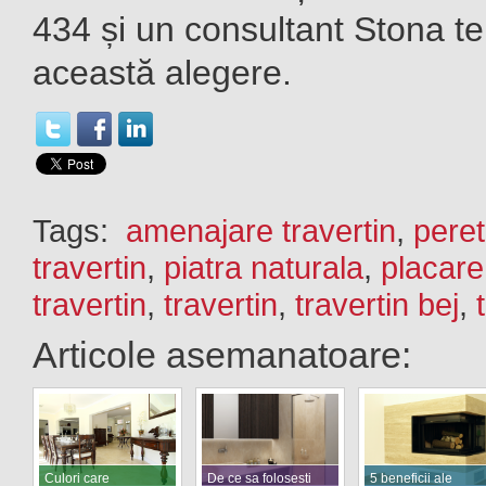
434 și un consultant Stona te 
această alegere.
Tags:
amenajare travertin
,
peret
travertin
,
piatra naturala
,
placare
travertin
,
travertin
,
travertin bej
,
Articole asemanatoare:
Culori care
De ce sa folosesti
5 beneficii ale