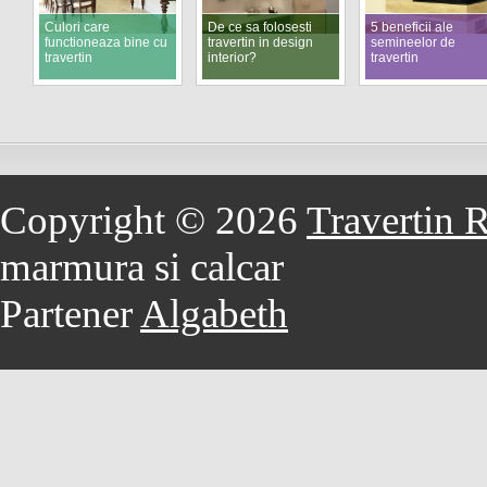
Culori care
De ce sa folosesti
5 beneficii ale
functioneaza bine cu
travertin in design
semineelor de
travertin
interior?
travertin
Copyright © 2026
Travertin 
marmura si calcar
Partener
Algabeth