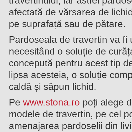
travertinului, iar astfel pardos
afectată de vărsarea de lichi
pe
suprafață
sau de pătare.
Pardoseala de travertin va fi 
necesitând o soluție de curăț
concepută pentru acest tip de
lipsa acesteia, o soluție com
caldă și săpun lichid.
Pe
www.stona.ro
poți alege d
modele de travertin, pe cel po
amenajarea pardoselii din liv