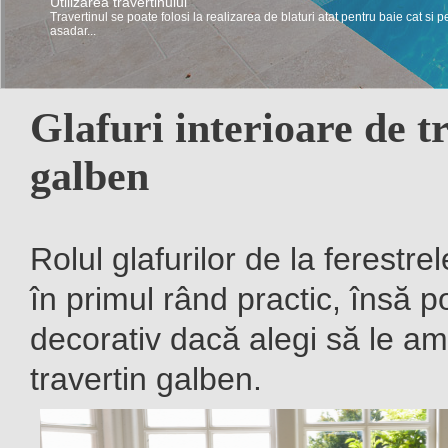
Utilizarea travertinului
Travertin – Intretinere si curatare
Travertinul se poate folosi la realizarea de blaturi atat pentru baie cat si p
Pentru a-si pastra luminozitatea si nuanta de la inceput travertinul trebuie i
asadar...
Glafuri interioare de t
galben
Rolul glafurilor de la ferestre
în primul rând practic, însă po
decorativ dacă alegi să le a
travertin galben.