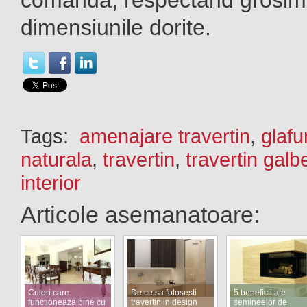
comandă, respectând grosim
dimensiunile dorite.
Tags:
amenajare travertin
,
glafu
naturala
,
travertin
,
travertin galb
interior
Articole asemanatoare:
Culori care
De ce sa folosesti
5 beneficii ale
functioneaza bine cu
travertin in design
semineelor de