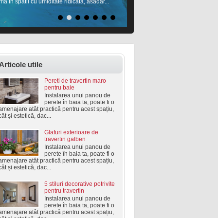
ma in spatii cu umiditate ridicata, asadar...
Articole utile
Pereti de travertin maro
pentru baie
Instalarea unui panou de
perete în baia ta, poate fi o
amenajare atât practică pentru acest spațiu,
cât și estetică, dac...
Glafuri exterioare de
travertin galben
Instalarea unui panou de
perete în baia ta, poate fi o
amenajare atât practică pentru acest spațiu,
cât și estetică, dac...
5 stiluri decorative potrivite
pentru travertin
Instalarea unui panou de
perete în baia ta, poate fi o
amenajare atât practică pentru acest spațiu,