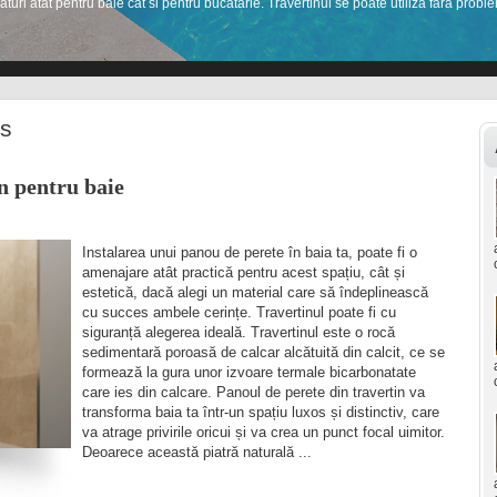
aturi atat pentru baie cat si pentru bucatarie. Travertinul se poate utiliza fara proble
a inceput travertinul trebuie ingrijit si curatat corespunzator...
1
2
3
4
5
6
7
ts
n pentru baie
Instalarea unui panou de perete în baia ta, poate fi o
amenajare atât practică pentru acest spațiu, cât și
estetică, dacă alegi un material care să îndeplinească
cu succes ambele cerințe. Travertinul poate fi cu
siguranță alegerea ideală. Travertinul este o rocă
sedimentară poroasă de calcar alcătuită din calcit, ce se
formează la gura unor izvoare termale bicarbonatate
care ies din calcare. Panoul de perete din travertin va
transforma baia ta într-un spațiu luxos și distinctiv, care
va atrage privirile oricui și va crea un punct focal uimitor.
Deoarece această piatră naturală ...