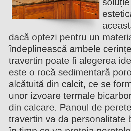
soluție
esteti
aceast
dacă optezi pentru un materi
îndeplinească ambele cerințe
travertin poate fi alegerea ide
este o rocă sedimentară por
alcătuită din calcit, ce se fo
unor izvoare termale bicarbo
din calcare. Panoul de peret
travertin va da personalitate b
în timp ce va proteja peretele.