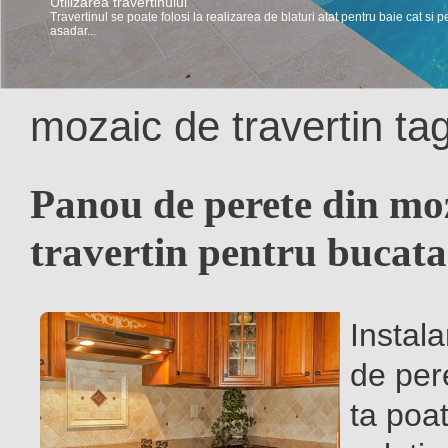
Utilizarea travertinului
Travertinul se poate folosi la realizarea de blaturi atat pentru baie cat si p
asadar...
mozaic de travertin ta
Panou de perete din mo
travertin pentru bucata
Instal
de per
ta poat