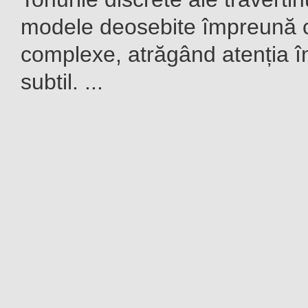
modele deosebite împreună cu
complexe, atrăgând atenția î
subtil. ...