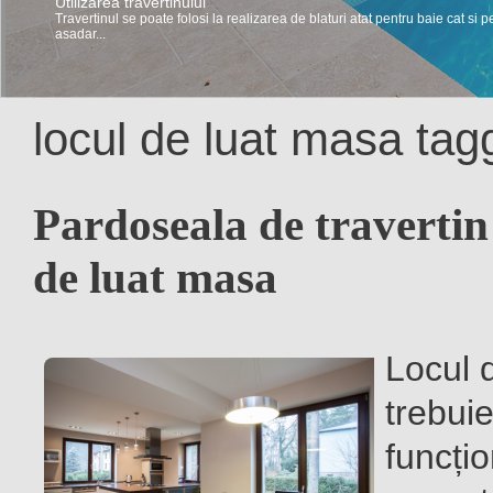
Utilizarea travertinului
Travertinul se poate folosi la realizarea de blaturi atat pentru baie cat si p
asadar...
locul de luat masa tag
Pardoseala de travertin
de luat masa
Locul 
trebuie
funcțio