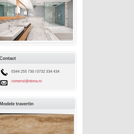
Contact
0344 255 730 / 0732 334 434
comenzi@stona.ro
Modele travertin