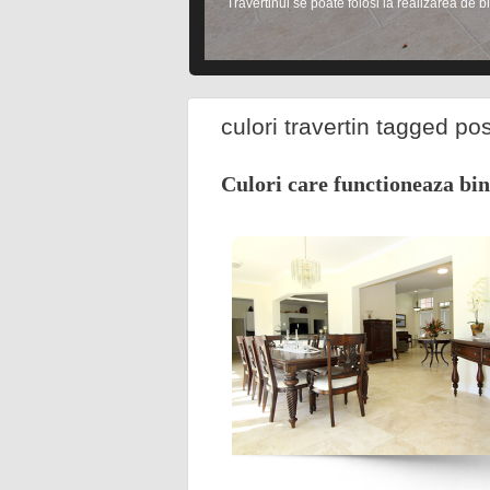
Travertinul se poate folosi la realizarea de bl
culori travertin tagged po
Culori care functioneaza bin