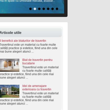
ma in spatii cu umiditate ridicata, asadar...
Articole utile
4 beneficii ale blaturilor de travertin
Travertinul este un material cu foarte multe
calități practice și estetice, fiind una din cele
mai bune alegeri atunci ...
Blat de travertin pentru
bucatarie
Travertinul este un material
cu foarte multe calități
practice și estetice, fiind una din cele mai
bune alegeri atunci ...
Idei de amenajare
exterioara cu travertin
Travertinul este un material
cu foarte multe calități
practice și estetice, fiind una din cele mai
bune alegeri atunci ...