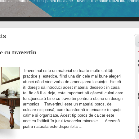
aturi atat pentru baie cat si pentru bucatarie. Travertinul se poate utiliza fara proble
1
2
3
4
5
6
7
sts
e cu travertin
Travertinul este un material cu foarte multe calități
practice și estetice, fiind una din cele mai bune alegeri
atunci când vine vorba de amenajarea locuinței. Fie că
îți dorești să introduci acest material deosebit în casa
ta, fie că îl ai deja, este important să găsești culori care
funcționează bine cu travertin pentru a obține un design
armonios. Travertinul este un material poros, de
culoare nisipoasă, care transformă interioarele în spații
calme și organizate. Acest tip poros de calcar este
adesea întâlnit în jurul izvoarelor minerale. Această
piatră naturală este disponibilă ...