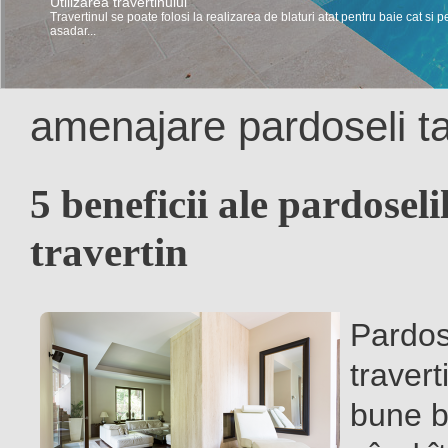
Utilizarea travertinului
Travertin – Intretinere si curatare
Travertinul se poate folosi la realizarea de blaturi atat pentru baie cat si p
Pentru a-si pastra luminozitatea si nuanta de la inceput travertinul trebuie i
asadar...
amenajare pardoseli t
5 beneficii ale pardoseli
travertin
Pardos
travert
bune be