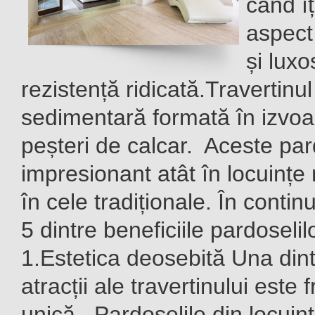
când îț
aspect 
și luxo
rezistență ridicată.Travertinu
sedimentară formată în izvoa
peșteri de calcar. Aceste par
impresionant atât în locuințe
în cele tradiționale. În conti
5 dintre beneficiile pardoselil
1.Estetica deosebită Una dint
atracții ale travertinului est
unică. Pardoselile din locuin