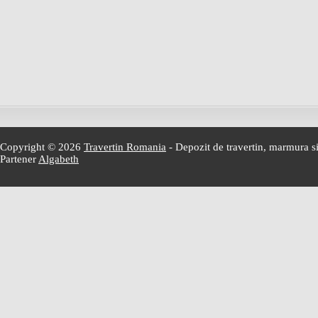
Copyright © 2026
Travertin Romania
- Depozit de travertin, marmura si
Partener
Algabeth