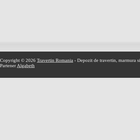
Copyright © 2026
Travertin Romania
- Depozit de travertin, marmura si
Partener
Algabeth