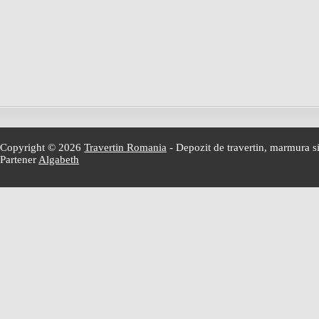
Copyright © 2026
Travertin Romania
- Depozit de travertin, marmura si
Partener
Algabeth