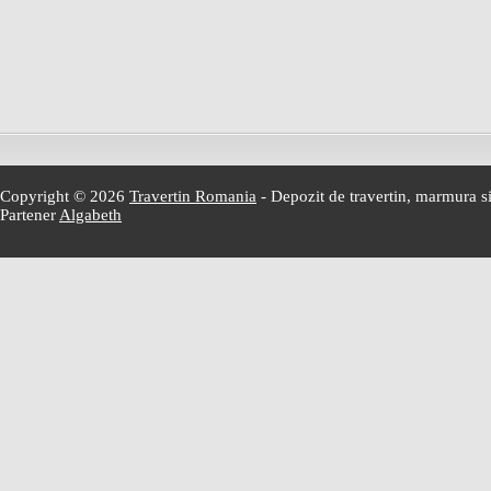
Copyright © 2026
Travertin Romania
- Depozit de travertin, marmura si
Partener
Algabeth