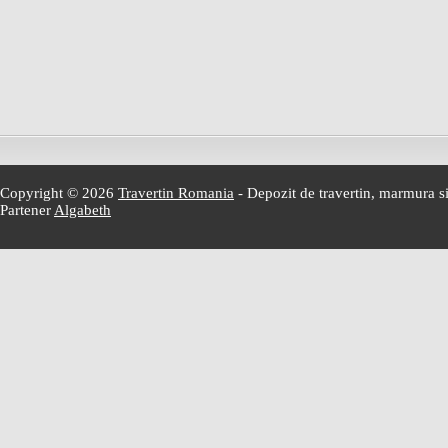
Copyright © 2026
Travertin Romania
- Depozit de travertin, marmura si
Partener
Algabeth